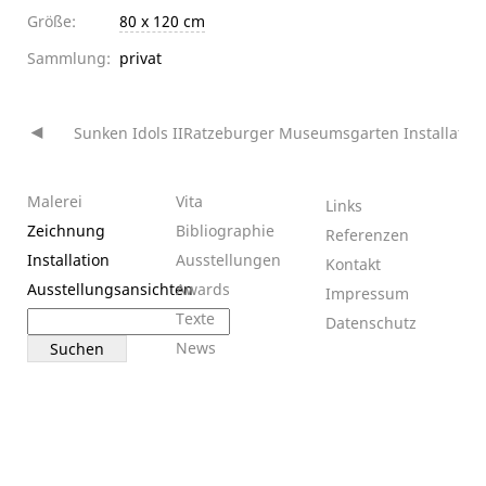
Größe:
80 x 120 cm
Sammlung:
privat
Sunken Idols II
Ratzeburger Museumsgarten Installation
Beitragsnavigation
Malerei
Vita
Links
Zeichnung
Bibliographie
Referenzen
Installation
Ausstellungen
Kontakt
Ausstellungsansichten
Awards
Impressum
Suchen
Texte
Datenschutz
nach:
News