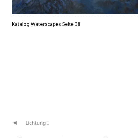
Katalog Waterscapes Seite 38
Lichtung I
Beitragsnavigation