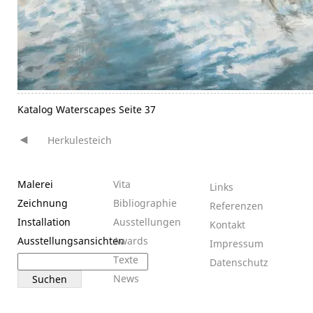
Katalog Waterscapes Seite 37
Herkulesteich
Beitragsnavigation
Malerei
Vita
Links
Zeichnung
Bibliographie
Referenzen
Installation
Ausstellungen
Kontakt
Ausstellungsansichten
Awards
Impressum
Suchen
Texte
Datenschutz
nach:
News