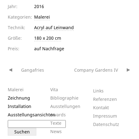
Jahr:
2016
Kategorien:
Malerei
Technik:
Acryl auf Leinwand
Größe:
180 x 200 cm
Preis:
auf Nachfrage
Gangafries
Company Gardens IV
Beitragsnavigation
Malerei
Vita
Links
Zeichnung
Bibliographie
Referenzen
Installation
Ausstellungen
Kontakt
Ausstellungsansichten
Awards
Impressum
Suchen
Texte
Datenschutz
nach:
News